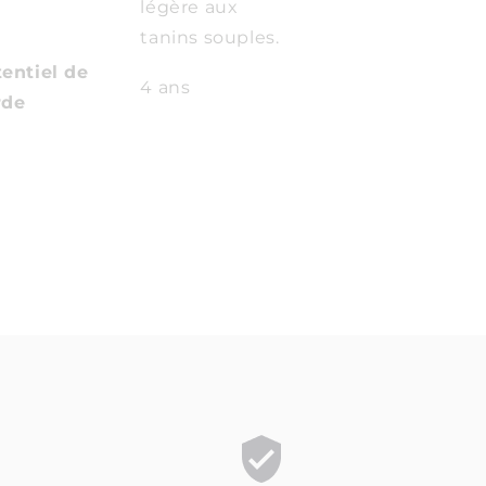
légère aux
tanins souples.
entiel de
4 ans
rde