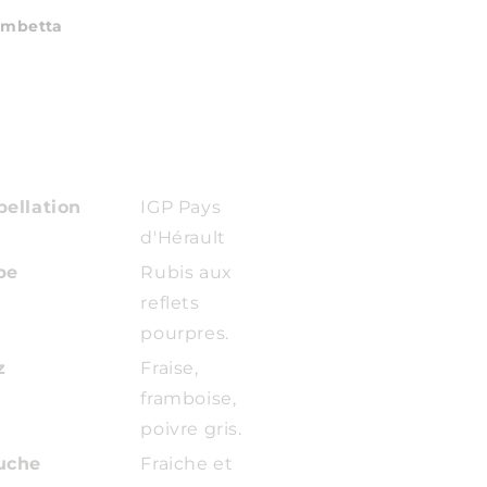
ambetta
ellation
IGP Pays
d'Hérault
be
Rubis aux
reflets
pourpres.
z
Fraise,
framboise,
poivre gris.
uche
Fraiche et