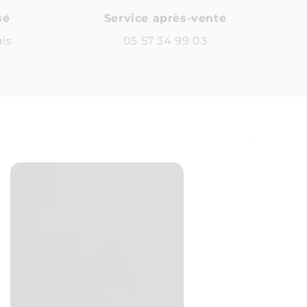
sé
Service après-vente
ais
05 57 34 99 03
aine
a
s
inoxe
5