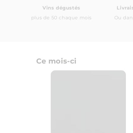
Vins dégustés
Livra
plus de 50 chaque mois
Ou dan
Ce mois-ci
Château
Puybarbe
-
Papillon
2025