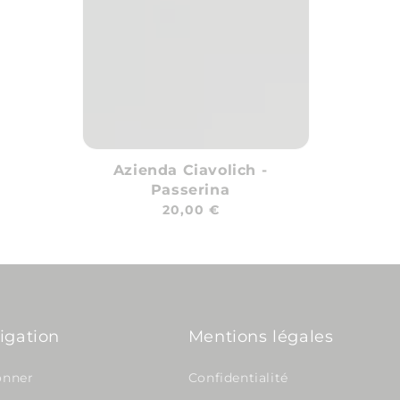
Azienda Ciavolich -
Passerina
Prix
20,00 €
habituel
igation
Mentions légales
onner
Confidentialité