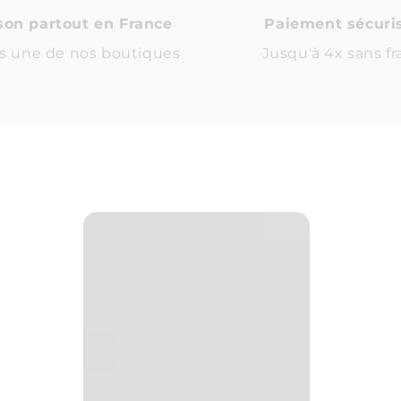
ison partout en France
Paiement sécuri
s une de nos boutiques
Jusqu'à 4x sans fr
Azienda
Dom
Ciavolich
Nov
-
Soli
Passerina
-
Equ
202