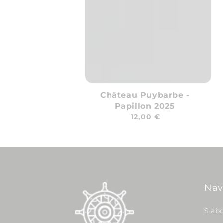
Château Puybarbe -
Papillon 2025
Prix
12,00 €
habituel
Nav
S'ab