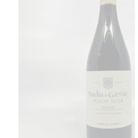
missing:
fr.products.product.media.o