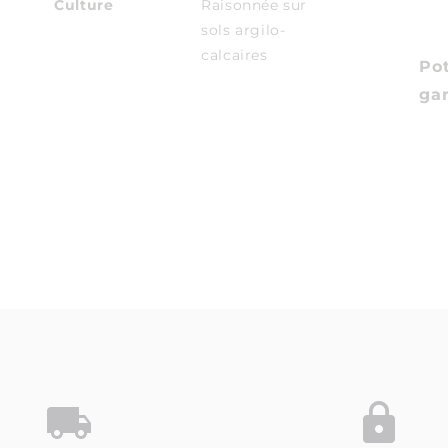
Culture
Raisonnée sur
sols argilo-
calcaires
Pot
ga