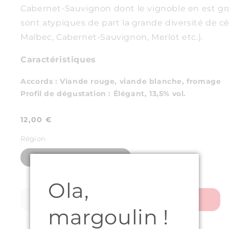
Cabernet-Sauvignon dont le vignoble en est gr
sont atypiques de part la grande diversité de cé
Malbec, Cabernet-Sauvignon, Merlot etc.).
Caractéristiques
Accords
: Viande rouge, viande blanche, fromage
Profil de dégustation
:
Élégant
, 13,5% vol.
Prix
12,00 €
habituel
Région
Languedoc-Roussillon
Ola,
Ajouter au panier
Réduire
Augmenter
margoulin !
la
la
quantité
quantité