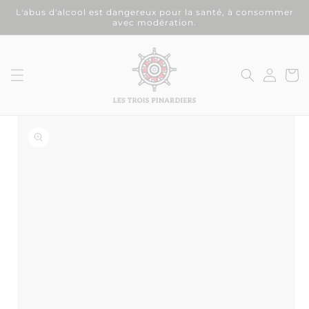
et
L'abus d'alcool est dangereux pour la santé, à consommer
passer
avec modération.
au
contenu
Connexion
Panier
on missing:
ibility.skip_to_product_info