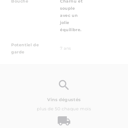
Bouche
Charnu et
souple
avec un
jolie
équilibre.
Potentiel de
7 ans
garde
Vins dégustés
plus de 50 chaque mois