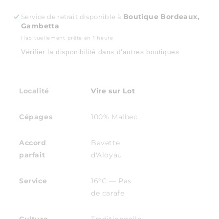
de
de
Clos
Clos
Boutique Bordeaux,
Service de retrait disponible à
La
La
Gambetta
Coutale
Coutale
-
-
Habituellement prête en 1 heure
La
La
Vérifier la disponibilité dans d'autres boutiques
Griotte
Griotte
2024
2024
Localité
Vire sur Lot
Cépages
100% Malbec
Accord
Bavette
parfait
d'Aloyau
Service
16°C — Pas
de carafe
Culture
Traditionnelle