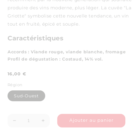
produire des vins moderne, plus léger. La cuvée "La
Griotte" symbolise cette nouvelle tendance, un vin
tout en fruité, épicé et souple.
Caractéristiques
Accords
:
Viande rouge, viande blanche, fromage
Profil de dégustation
:
Costaud
, 14% vol.
Prix
16,00 €
habituel
Région
Sud-Ouest
Ajouter au panier
Réduire
Augmenter
la
la
quantité
quantité