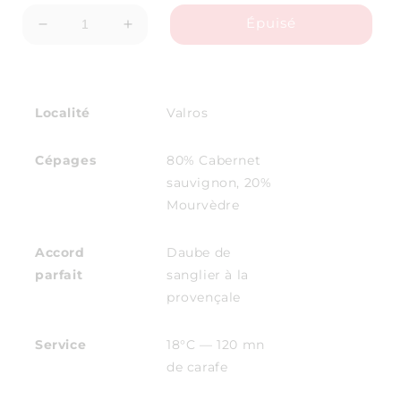
Épuisé
Réduire
Augmenter
la
la
quantité
quantité
de
de
Domaine
Domaine
des
des
Localité
Valros
Creisses
Creisses
-
-
Les
Les
Cépages
80% Cabernet
Brunes
Brunes
sauvignon, 20%
2023
2023
(nous
(nous
Mourvèdre
consulter)
consulter)
Accord
Daube de
parfait
sanglier à la
provençale
Service
18°C — 120 mn
de carafe