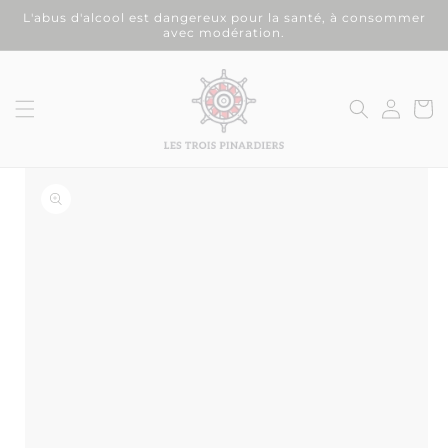
et
L'abus d'alcool est dangereux pour la santé, à consommer
passer
avec modération.
au
contenu
Connexion
Panier
on missing:
ibility.skip_to_product_info