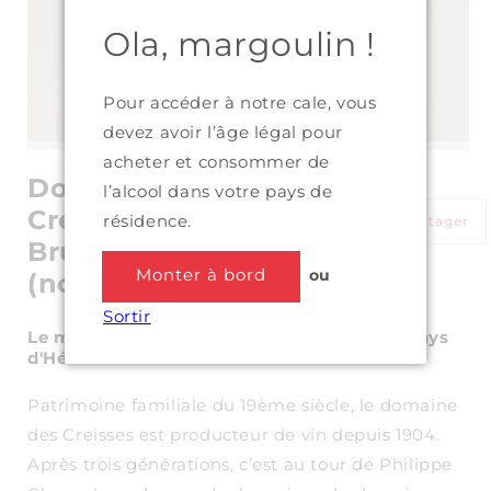
Ola, margoulin !
Pour accéder à notre cale, vous
devez avoir l’âge légal pour
acheter et consommer de
Domaine des
l’alcool dans votre pays de
Creisses - Les
résidence.
Partager
Brunes 2023
Monter à bord
ou
(nous consulter)
Sortir
Le mot des Trois Pinardiers sur cette IGP Pays
d'Hérault
Patrimoine familiale du 19ème siècle, le domaine
des Creisses est producteur de vin depuis 1904.
Après trois générations, c’est au tour de Philippe