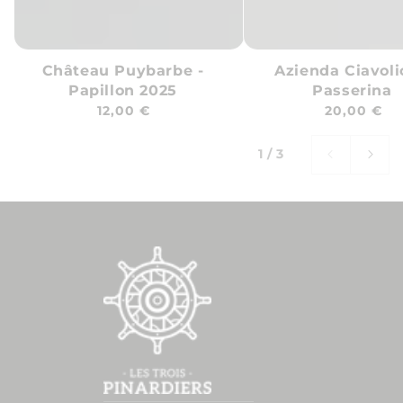
Château Puybarbe -
Azienda Ciavoli
Papillon 2025
Passerina
Prix
Prix
12,00 €
20,00 €
habituel
habituel
sur
1
/
3