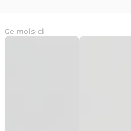
Ce mois-ci
Château
Azienda
Puybarbe
Ciavolich
-
-
Papillon
Passerina
2025