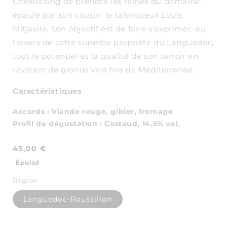
Chesnelong de prendre les reines du domaine,
épaulé par son cousin, le talentueux Louis
Mitjavile. Son objectif est de faire s'exprimer, au
travers de cette superbe propriété du Languedoc,
tout le potentiel et la qualité de son terroir en
révélant de grands vins fins de Méditerranée.
Caractéristiques
Accords
:
Viande rouge, gibier, fromage
Profil de dégustation
:
Costaud
, 14,5% vol.
Prix
45,00 €
habituel
Épuisé
Région
Languedoc-Roussillon