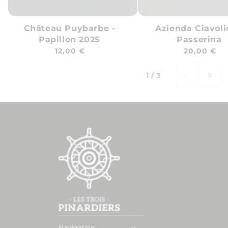
Château Puybarbe -
Azienda Ciavoli
Papillon 2025
Passerina
Prix
Prix
12,00 €
20,00 €
habituel
habituel
sur
1
/
3
Navigation