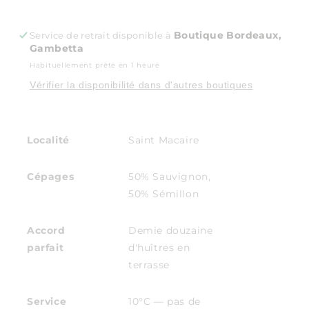
quantité
quantité
de
de
Maison
Maison
Boutique Bordeaux,
Service de retrait disponible à
Sichel
Sichel
Gambetta
-
-
Sirius
Sirius
Habituellement prête en 1 heure
blanc
blanc
Vérifier la disponibilité dans d'autres boutiques
Localité
Saint Macaire
Cépages
50% Sauvignon,
50% Sémillon
Accord
Demie douzaine
parfait
d'huîtres en
terrasse
Service
10°C — pas de