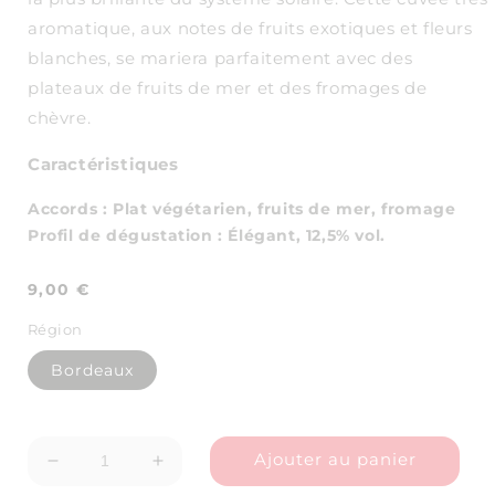
aromatique, aux notes de fruits exotiques et fleurs
blanches, se mariera parfaitement avec des
plateaux de fruits de mer et des fromages de
chèvre.
Caractéristiques
Accords
: Plat végétarien, fruits de mer, fromage
Profil de dégustation
:
Élégant
, 12,5% vol.
Prix
9,00 €
habituel
Région
Bordeaux
Ajouter au panier
Réduire
Augmenter
la
la