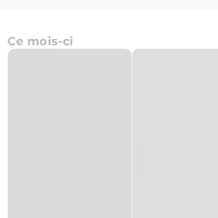
Ce mois-ci
Château
Azienda
Puybarbe
Ciavolich
-
-
Papillon
Passerina
2025