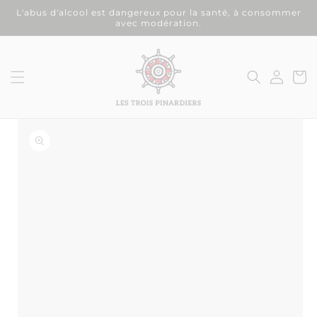
et
L'abus d'alcool est dangereux pour la santé, à consommer
passer
avec modération.
au
contenu
Connexion
Panier
on missing:
ibility.skip_to_product_info